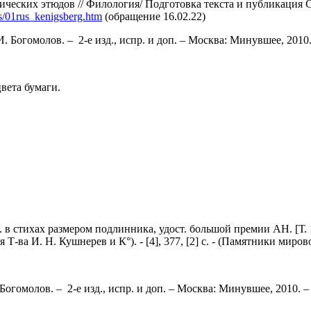
огических этюдов // Филология/ Подготовка текста и публикация 
rus/01rus_kenigsberg.htm
(обращение 16.02.22)
. Богомолов. – 2-е изд., испр. и доп. – Москва: Минувшее, 2010.
вета бумаги.
 в стихах размером подлинника, удост. большой премии АН. [Т. 1]
ва И. Н. Кушнерев и К°). - [4], 377, [2] с. - (Памятники мирово
огомолов. – 2-е изд., испр. и доп. – Москва: Минувшее, 2010. – 