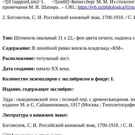
<![if !supportLists]>1. <![endif]>Кенигсберг М. М. Из стихол
примечания М. И. Шапира . – URL:
https://rvb.ru/philologica/01
2. Богомолов, С. И. Российский книжный знак, 1700-1918. / С. И
Тип:
Штемпель овальный 31 х 22,- фон цвета печати, надпись ц
Содержание:
В линейной рамке вензель владельца «КМ».
Расположение:
титульный лист.
Дата создания:
начало ХХ века.
Количество экземпляров с экслибрисом в фонде: 1.
Издание, содержащее экслибрис:
Эдда : скандинавский эпос : полный пер. с древнескандинав. яз.
издание М. и С. Сабашниковых, 1917 (Москва : Типолитография Т-
Литература о книжном знаке:
Богомолов, С. И. Российский книжный знак, 1700-1918. / С. И. Б