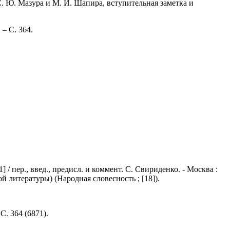
С. Ю. Мазура и М. И. Шапира, вступительная заметка и
 – С. 364.
 / пер., введ., предисл. и коммент. С. Свириденко. - Москва :
й литературы) (Народная словесность ; [18]).
С. 364 (6871).