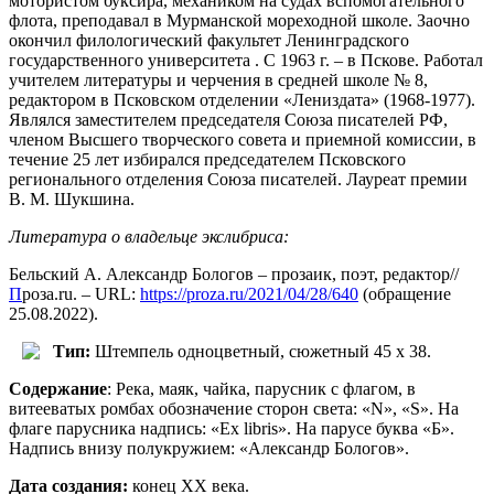
мотористом буксира, механиком на судах вспомогательного
флота, преподавал в Мурманской мореходной школе. Заочно
окончил филологический факультет Ленинградского
государственного университета . С 1963 г. – в Пскове. Работал
учителем литературы и черчения в средней школе № 8,
редактором в Псковском отделении «Лениздата» (1968-1977).
Являлся заместителем председателя Союза писателей РФ,
членом Высшего творческого совета и приемной комиссии, в
течение 25 лет избирался председателем Псковского
регионального отделения Союза писателей. Лауреат премии
В. М. Шукшина.
Литература о владельце экслибриса:
Бельский А. Александр Бологов – прозаик, поэт, редактор//
П
роза.ru. – URL:
https://proza.ru/2021/04/28/640
(обращение
25.08.2022).
Тип:
Штемпель одноцветный, сюжетный 45 х 38.
Содержание
: Река, маяк, чайка, парусник с флагом, в
витееватых ромбах обозначение сторон света: «N», «S». На
флаге парусника надпись: «Ex libris». На парусе буква «Б».
Надпись внизу полукружием: «Александр Бологов».
Дата создания:
конец ХХ века.