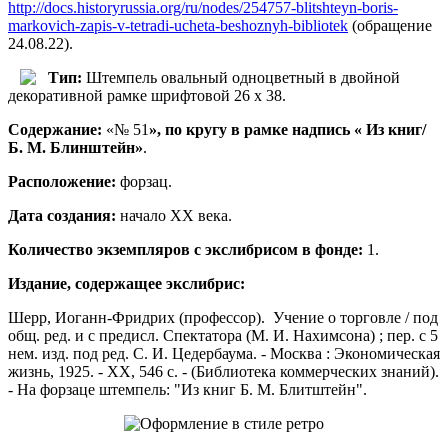
http://docs.historyrussia.org/ru/nodes/254757-blitshteyn-boris-
markovich-zapis-v-tetradi-ucheta-beshoznyh-bibliotek
(обращение
24.08.22).
Тип:
Штемпель овальный одноцветный в двойной
декоративной рамке шрифтовой 26 х 38.
Содержание:
«№ 51
», по кругу в рамке надпись « Из книг/
Б. М. Блинштейн»
.
Расположение:
форзац.
Дата создания:
начало ХХ века.
Количество экземпляров с экслибрисом в фонде:
1.
Издание, содержащее экслибрис:
Шерр, Иоганн-Фридрих (профессор). Учение о торговле / под
общ. ред. и с предисл. Спектатора (М. И. Нахимсона) ; пер. с 5
нем. изд. под ред. С. И. Цедербаума. - Москва : Экономическая
жизнь, 1925. - XX, 546 с. - (Библиотека коммерческих знаний).
- На форзаце штемпель: "Из книг Б. М. Блитштейн".