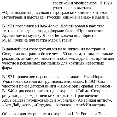
графикой и экслибрисом. В 1923
участвовал в выставке
«Оригинальных рисунков петроградских книжных знаков» в
Петрограде и выставке «Русский книжный знак» в Казани.
В 1921 поселился в Нью-Йорке. Дебютировал в качестве
театрального декоратора, оформив балет «Приключения
Арлекина» на музыку Л. ван Бетховена по либретто
М. М. Фокина для театра Марк Стрент.
В дальнейшем сосредоточился на книжной иллюстрации.
Создал иллюстрации более чем к 50 книгам, занимался также
рекламой, дизайном плакатов и обложек журналов, принимал
участие в рекламных кампаниях для крупных известных
фирм.
В 1931 провел две персональные выставки в Нью-Йорке.
Участвовал во многих групповых выставках. В 1937 был
удостоен приза детской книги «Нью-Йорк Геральд Трибьюн».
В 1940-х рисовал портреты для журнала «Тайм». Создавал
рисунки для рождественских открыток. Произведения
Арцыбашева публиковались в журналах «Американ артист»,
«Арт Дайджест», «Студио», «Аполло», «Арт&Индастри».
Обложки для американских журналов Life, Fortune и Time