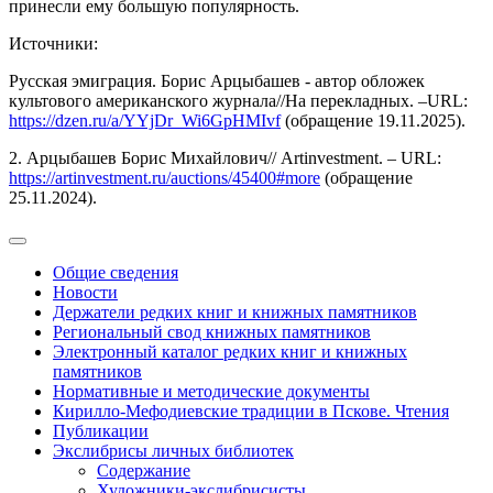
принесли ему большую популярность.
Источники:
Русская эмиграция. Борис Арцыбашев - автор обложек
культового американского журнала//На перекладных. –URL:
https://dzen.ru/a/YYjDr_Wi6GpHMIvf
(обращение 19.11.2025).
2. Арцыбашев Борис Михайлович// Аrtinvestment. – URL:
https://artinvestment.ru/auctions/45400#more
(обращение
25.11.2024).
Общие сведения
Новости
Держатели редких книг и книжных памятников
Региональный свод книжных памятников
Электронный каталог редких книг и книжных
памятников
Нормативные и методические документы
Кирилло-Мефодиевские традиции в Пскове. Чтения
Публикации
Экслибрисы личных библиотек
Содержание
Художники-экслибрисисты