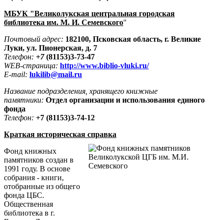
МБУК "Великолукская центральная городская
библиотека им. М. И. Семевского
"
Почтовый адрес:
182100, Псковская область, г. Великие
Луки, ул. Пионерская, д. 7
Телефон:
+7
(81153)3-73-47
WEB-страница:
http://www.biblio-vluki.ru/
E-mail:
lukilib@mail.ru
Название подразделения, хранящего книжные
памятники:
Отдел организации и использования единого
фонда
Телефон:
+7 (81153)3-74-12
Краткая историческая справка
Фонд книжных
памятников создан в
1991 году. В основе
собрания - книги,
отобранные из общего
фонда ЦБС.
Общественная
библиотека в г.