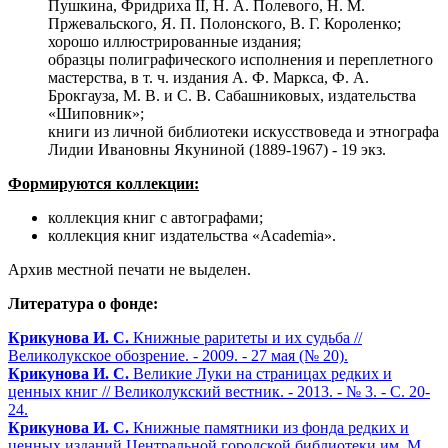
Пушкина, Фридриха II, Н. А. Полевого, Н. М.
Пржевальского, Я. П. Полонского, В. Г. Короленко;
хорошо иллюстрированные издания;
образцы полиграфического исполнения и переплетного
мастерства, в т. ч. издания А. Ф. Маркса, Ф. А.
Брокгауза, М. В. и С. В. Сабашниковых, издательства
«Шиповник»;
книги из личной библиотеки искусствоведа и этнографа
Лидии Ивановны Якуниной (1889-1967) - 19 экз.
Формируются коллекции:
коллекция книг с автографами;
коллекция книг издательства «Academia».
Архив местной печати не выделен.
Литература о фонде:
Крикунова И. С.
Книжные раритеты и их судьба //
Великолукское обозрение. - 2009. - 27 мая (№ 20).
Крикунова И. С.
Великие Луки на страницах редких и
ценных книг // Великолукский вестник. - 2013. - № 3. - С. 20-
24.
Крикунова И. С.
Книжные памятники из фонда редких и
ценных изданий Центральной городской библиотеки им. М.