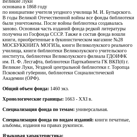
Великие Луки
основана в 1868 году
по инициативе учителя уездного училища М. И. Бутырского.
В годы Великой Отечественной войны все фонды библиотеки
были уничтожены. После войны библиотека создавалась
заново. Основная часть изданий фонда редкой литературы
получена из Госфонда СССР. Также в состав фонда вошли
книги, приобретенные в букинистическом магазине №28
МОСБУККНИГА МОГИЗа, книги Великолукского реального
училища, книги библиотеки Великолукского учительского
института, библиотеки Великолукского филиала ГДОИФК
им. П. Ф. Лесгафта, библиотеки Парткабинета ГК ВКП(б) г.
Великие Луки, Уездной центральной библиотеки г. Торопца
Псковской губернии, библиотеки Социалистической
Академии (ОРФ).
Общий объем фонда:
1460 экз.
Хронологические границы:
1663 - XXI в.
Специализация фонда по темам:
универсальная.
Специализация фонда по видам изданий:
книги печатные,
альбомы, издания на правах рукописи.
Языковая характеристика: