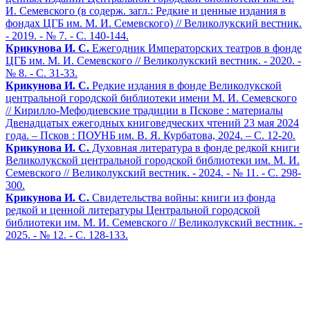
И. Семевского (в содерж. загл.: Редкие и ценные издания в
фондах ЦГБ им. М. И. Семевского) // Великолукский вестник.
- 2019. - № 7. - С. 140-144.
Крикунова И. С.
Ежегодник Императорских театров в фонде
ЦГБ им. М. И. Семевского // Великолукский вестник. - 2020. -
№ 8. - С. 31-33.
Крикунова И. С.
Редкие издания в фонде Великолукской
центральной городской библиотеки имени М. И. Семевского
// Кирилло-Мефодиевские традиции в Пскове : материалы
Двенадцатых ежегодных книговедческих чтений 23 мая 2024
года. – Псков : ПОУНБ им. В. Я. Курбатова, 2024. – С. 12-20.
Крикунова И. С.
Духовная литература в фонде редкой книги
Великолукской центральной городской библиотеки им. М. И.
Семевского // Великолукский вестник. - 2024. - № 11. - С. 298-
300.
Крикунова И. С.
Свидетельства войны: книги из фонда
редкой и ценной литературы Центральной городской
библиотеки им. М. И. Семевского // Великолукский вестник. -
2025. - № 12. - С. 128-133.