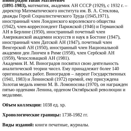
Виноградов Иван Матвеевич
(1891-1983),
математик, академик АН СССР (1929), с 1932 г. –
директор Математического института им. В. А. Стеклова,
дважды Герой Социалистического Труда (1945,1971),
иностранный член Лондонского королевского общества
(1942), член-корреспондент Парижской (1946) и Германской
АН в Берлине (1950), иностранный почетный член
Американской академии искусств и наук в Бостоне (1947),
иностранный член Датской АН (1947), почетный член
Венгерской АН (1950), иностранный член Национальной
академии деи Линчеи в Риме (1958), член Сербской АН
(1959), Чехословацкой АН (1981).
Академик И. М. Виноградов посвятил свою деятельность
аналитической теории чисел. Ему принадлежит более 140
оригинальных работ. Виноградов – лауреат Государственных
(1941, 1983) и Ленинской (1972) премий, ему присуждена
Золотая медаль имени М. В. Ломоносова (1970), он награжден
пятью орденами Ленина, орденом Октябрьской революции и
медалями.
Объем коллекции:
1038 ед. хр.
Хронологические границы:
1738-1982 гг.
Виды изданий:
книги печатные, журналы.