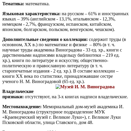
Тематика:
математика.
Языковая характеристика:
на русском – 61% и иностранных
языках – 39% (английском - 13,1%, итальянском - 12,3%,
немецком - 2,7%, французском, испанском, китайском,
японском, болгарском, польском, венгерском, чешском).
Дополнительные сведения о коллекции:
содержит труды (в
основном, XX в.) по математике и физике – 80% (в т. ч.
научные труды академика Виноградова - 33 ед. хр., книги с
дарственными надписями владельцу библиотеки – 219 ед.
хр.), книги по литературе и искусству, общественно-
политическую и православную литературу (в т. ч.
старопечатные издания - 2 ед. хр.). В составе коллекции –
книги XX века по статистике, принадлежавшие сестре
ученого Н. М. Виноградовой (65 ед. хр.).
Владельческие
признаки:
отсутствуют, на 3-х книгах надписи владельческие.
Местонахождение:
Мемориальный дом-музей академика И.
М. Виноградова (структурное подразделение МУК
«Краеведческий музей г. Великие Луки»), г. Великие Луки
Псковской области, улица Ставского, дом 48.